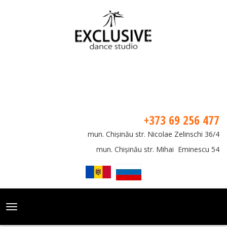
+373 69 256 477
mun. Chișinău str. Nicolae Zelinschi 36/4
mun. Chișinău str. Mihai Eminescu 54
Toggle
navigation