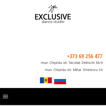
+373 69 256 477
mun. Chișinău str. Nicolae Zelinschi 36/4
mun. Chișinău str. Mihai Eminescu 54
Toggle
navigation